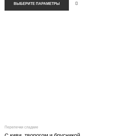
ВЫБЕРИТЕ ПАРАМЕТРЫ
Перепечки сладкие
С киви, творогом и брусникой