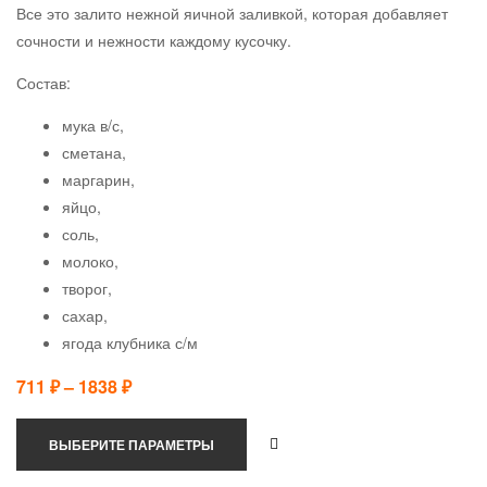
Все это залито нежной яичной заливкой, которая добавляет
сочности и нежности каждому кусочку.
Состав:
мука в/с,
сметана,
маргарин,
яйцо,
соль,
молоко,
творог,
сахар,
ягода клубника с/м
711
₽
–
1838
₽
ВЫБЕРИТЕ ПАРАМЕТРЫ