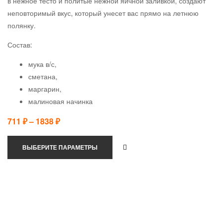
в нежное тесто и политые нежной яичной заливкой, создают
неповторимый вкус, который унесет вас прямо на летнюю
полянку.
Состав:
мука в/с,
сметана,
маргарин,
малиновая начинка
711
₽
–
1838
₽
ВЫБЕРИТЕ ПАРАМЕТРЫ