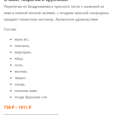
Перепечки из бездрожжевого пресного теста с начинкой из
киви в нежной яичной заливке, с ягодами красной смородины
придают пикантную кислинку. Ароматное удовольствие
Состав:
мука в/с,
сметана,
маргарин,
яйцо,
соль,
молоко,
творог,
сахар,
начинка киви,
ягода брусника с/м
738
₽
–
1911
₽