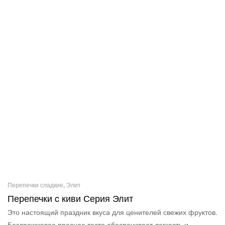
Перепечки сладкие
,
Элит
Перепечки c киви Серия Элит
Это настоящий праздник вкуса для ценителей свежих фруктов.
Бездрожжевое пресное тесто обеспечивает легкость и